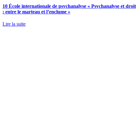
10 École internationale de psychanalyse « Psychanalyse et droit
: entre le marteau et l’enclume »
Lire la suite