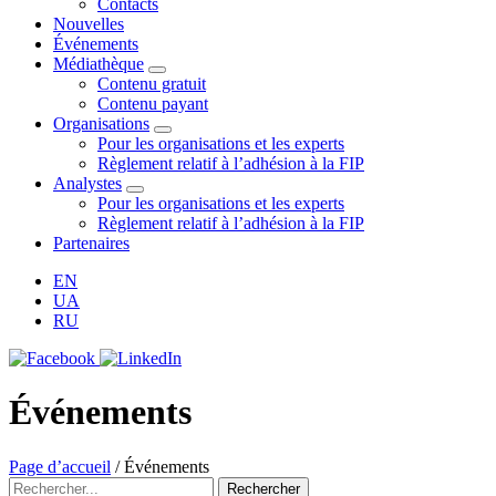
Contacts
Nouvelles
Événements
Médiathèque
Contenu gratuit
Contenu payant
Organisations
Pour les organisations et les experts
Règlement relatif à l’adhésion à la FIP
Analystes
Pour les organisations et les experts
Règlement relatif à l’adhésion à la FIP
Partenaires
EN
UA
RU
Événements
Page d’accueil
/
Événements
Rechercher
Rechercher