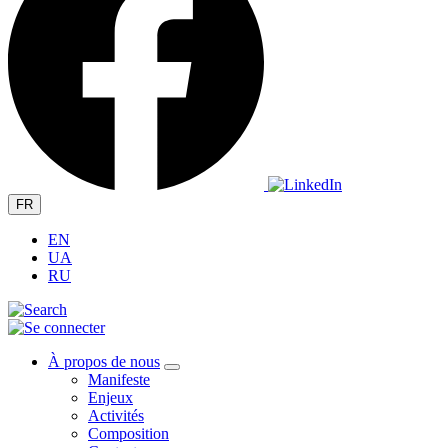
FR
EN
UA
RU
À propos de nous
Manifeste
Enjeux
Activités
Composition