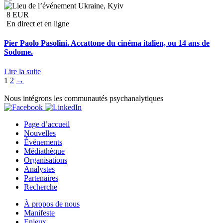
Ukraine, Kyiv
8 EUR
En direct et en ligne
Pier Paolo Pasolini. Accattone du cinéma italien, ou 14 ans de
Sodome.
Lire la suite
Pagination
1
2
→
des
Nous intégrons les communautés psychanalytiques
publications
Page d’accueil
Nouvelles
Événements
Médiathèque
Organisations
Analystes
Partenaires
Recherche
À propos de nous
Manifeste
Enjeux