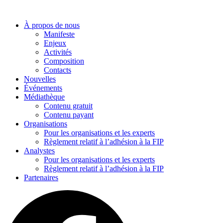
Aller
au
À propos de nous
contenu
Manifeste
Enjeux
Activités
Composition
Contacts
Nouvelles
Événements
Médiathèque
Contenu gratuit
Contenu payant
Organisations
Pour les organisations et les experts
Règlement relatif à l’adhésion à la FIP
Analystes
Pour les organisations et les experts
Règlement relatif à l’adhésion à la FIP
Partenaires