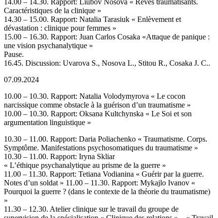
14.00 – 14.30. Rapport: Liubov Nosova « Rêves traumatisants.
Caractéristiques de la clinique »
14.30 – 15.00. Rapport: Natalia Tarasiuk « Enlèvement et
dévastation : clinique pour femmes »
15.00 – 16.30. Rapport: Juan Carlos Cosaka «Аttaque de panique :
une vision psychanalytique »
Pause.
16.45. Discussion: Uvarova S., Nosova L., Stitou R., Cosaka J. C..
07.09.2024
10.00 – 10.30. Rapport: Natalia Volodymyrova « Le cocon
narcissique comme obstacle à la guérison d’un traumatisme »
10.00 – 10.30. Rapport: Oksana Kultchynska « Le Soi et son
argumentation linguistique »
10.30 – 11.00. Rapport: Daria Poliachenko « Traumatisme. Corps.
Symptôme. Manifestations psychosomatiques du traumatisme »
10.30 – 11.00. Rapport: Iryna Skliar
« L’éthique psychanalytique au prisme de la guerre »
11.00 – 11.30. Rapport: Tetiana Vodianina « Guérir par la guerre.
Notes d’un soldat » 11.00 – 11.30. Rapport: Mykajlo Ivanov «
Pourquoi la guerre ? (dans le contexte de la théorie du traumatisme)
»
11.30 – 12.30. Atelier clinique sur le travail du groupe de
supervision de la spécialisation « Clinique des relations » – « Travail