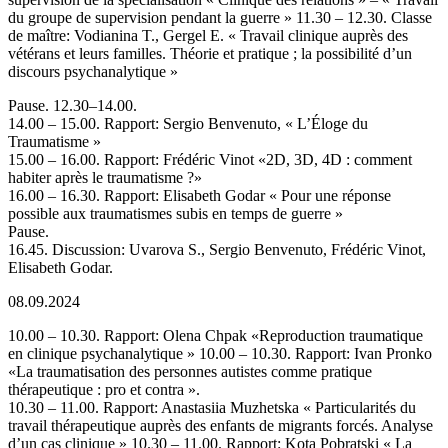
du groupe de supervision pendant la guerre » 11.30 – 12.30. Classe
de maître: Vodianina T., Gergel E. « Travail clinique auprès des
vétérans et leurs familles. Théorie et pratique ; la possibilité d’un
discours psychanalytique »
Pause. 12.30–14.00.
14.00 – 15.00. Rapport: Sergio Benvenuto, « L’Éloge du
Traumatisme »
15.00 – 16.00. Rapport: Frédéric Vinot «2D, 3D, 4D : comment
habiter après le traumatisme ?»
16.00 – 16.30. Rapport: Elisabeth Godar « Pour une réponse
possible aux traumatismes subis en temps de guerre »
Pause.
16.45. Discussion: Uvarova S., Sergio Benvenuto, Frédéric Vinot,
Elisabeth Godar.
08.09.2024
10.00 – 10.30. Rapport: Olena Chpak «Reproduction traumatique
en clinique psychanalytique » 10.00 – 10.30. Rapport: Ivan Pronko
«La traumatisation des personnes autistes comme pratique
thérapeutique : pro et contra ».
10.30 – 11.00. Rapport: Anastasiia Muzhetska « Particularités du
travail thérapeutique auprès des enfants de migrants forcés. Analyse
d’un cas clinique » 10.30 – 11.00. Rapport: Kota Pobratski « La