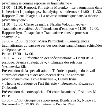
psychanalyse comme réponse au traumatisme »
11.00 – 11.30. Rapport: Khrystyna Murenko « Le traumatisme dans
la théorie et la pratique psychanalytiques modernes » 11.00 – 11.30.
Rapport: Olena Ielagina « La névrose traumatique dans la théorie
psychanalytique »
11.30 – 12.30. Classe de maître: Natalia Volodymyrova «
Traumatisme et affect. Jeu “simulateur d’émotion » 11.30 – 12.00.
Rapport: Iryna Potapenko « Traumatisme dans le processus
analytique »
12.00 – 12.30. Rapport: Maria Petrotchuk « Conséquences
traumatisantes du passage par des positions paranoïaques-schizoïdes
et dépressives »
Pause. 12.30 – 14.00.
14.00. – 15.20. Présentation des spécialisations: « Début de la
pratique. Séance stratégique », « Clinique des relations »,
Vyshnevska Ella
Présentation de la spécialisation « Théorie et pratique du travail
auprès des enfants et des adolescents dans une approche
psychodynamique. Ecole française », Diakiv Iryna.
« Théorie et pratique de l’art-thérapie », Breusenko-Kuznetsov
Oleksandr
Présentation du cours spécial “Discours lacaniens”, Piskunov M.
Pause
15.30 – 17.00. Groupe de supervision: Bondareva S., Nosova L.,
Sozanovska O. 17.00. Fermeture de l’école d’été