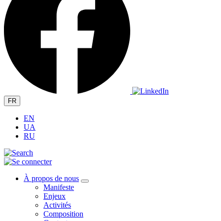
FR
EN
UA
RU
À propos de nous
Manifeste
Enjeux
Activités
Composition