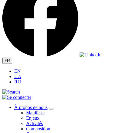
FR
EN
UA
RU
À propos de nous
Manifeste
Enjeux
Activités
Composition