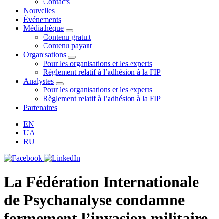
Contacts
Nouvelles
Événements
Médiathèque
Contenu gratuit
Contenu payant
Organisations
Pour les organisations et les experts
Règlement relatif à l’adhésion à la FIP
Analystes
Pour les organisations et les experts
Règlement relatif à l’adhésion à la FIP
Partenaires
EN
UA
RU
La Fédération Internationale
de Psychanalyse condamne
fermement l’invasion militaire