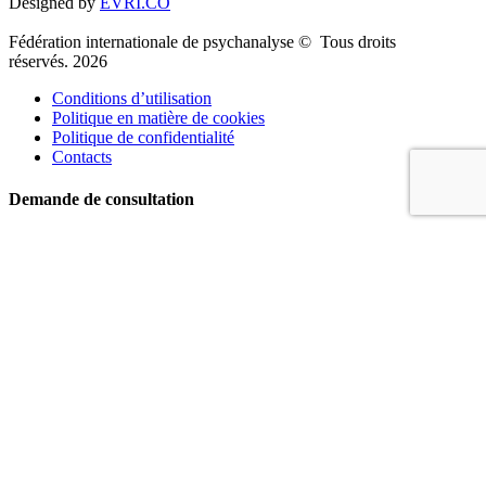
Designed by
EVRI.CO
Fédération internationale de psychanalyse © Tous droits
réservés. 2026
Conditions d’utilisation
Politique en matière de cookies
Politique de confidentialité
Contacts
Demande de consultation
Nom
Téléphone
Email
Message
Soumettre