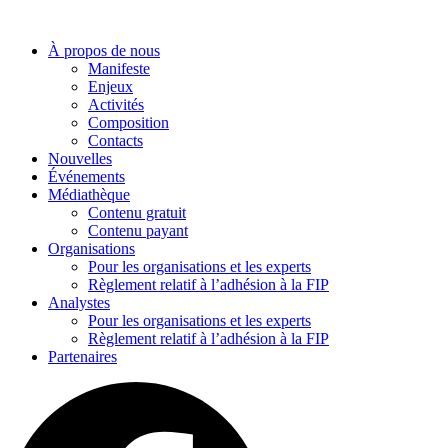
Aller
au
À propos de nous
contenu
Manifeste
Enjeux
Activités
Composition
Contacts
Nouvelles
Événements
Médiathèque
Contenu gratuit
Contenu payant
Organisations
Pour les organisations et les experts
Règlement relatif à l’adhésion à la FIP
Analystes
Pour les organisations et les experts
Règlement relatif à l’adhésion à la FIP
Partenaires