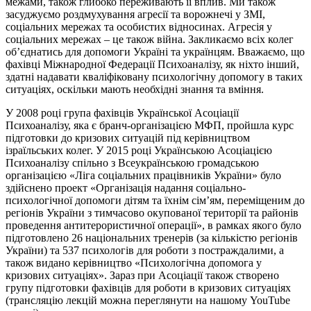
межами, також глибоко переживають її вплив. Ми також
засуджуємо роздмухування агресії та ворожнечі у ЗМІ,
соціальних мережах та особистих відносинах. Агресія у
соціальних мережах – це також війна. Закликаємо всіх колег
об’єднатись для допомоги Україні та українцям. Вважаємо, що
фахівці Міжнародної Федерації Психоаналізу, як ніхто інший,
здатні надавати кваліфіковану психологічну допомогу в таких
ситуаціях, оскільки мають необхідні знання та вміння.
У 2008 році група фахівців Української Асоціації
Психоаналізу, яка є бранч-організацією МФП, пройшла курс
підготовки до кризових ситуацій під керівництвом
ізраїльських колег. У 2015 році Українською Асоціацією
Психоаналізу спільно з Всеукраїнською громадською
організацією «Ліга соціальних працівників України» було
здійснено проект «Організація надання соціально-
психологічної допомоги дітям та їхнім сім’ям, переміщеним до
регіонів України з тимчасово окупованої території та районів
проведення антитерористичної операції», в рамках якого було
підготовлено 26 національних тренерів (за кількістю регіонів
України) та 537 психологів для роботи з постраждалими, а
також видано керівництво «Психологічна допомога у
кризових ситуаціях». Зараз при Асоціації також створено
групу підготовки фахівців для роботи в кризових ситуаціях
(трансляцію лекцій можна переглянути на нашому YouTube