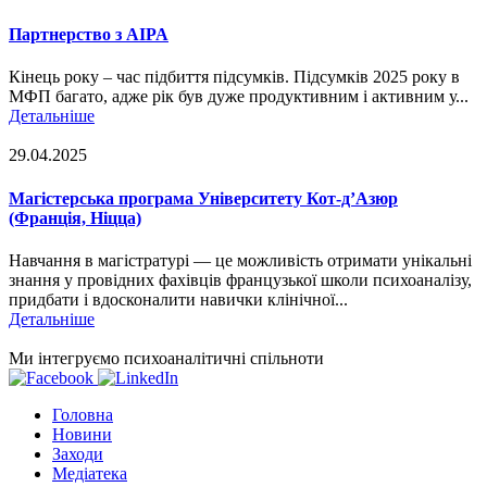
Партнерство з AIPA
Кінець року – час підбиття підсумків. Підсумків 2025 року в
МФП багато, адже рік був дуже продуктивним і активним у...
Детальніше
29.04.2025
Магістерська програма Університету Кот-д’Азюр
(Франція, Ніцца)
Навчання в магістратурі — це можливість отримати унікальні
знання у провідних фахівців французької школи психоаналізу,
придбати і вдосконалити навички клінічної...
Детальніше
Ми інтегруємо психоаналітичні спільноти
Головна
Новини
Заходи
Медіатека