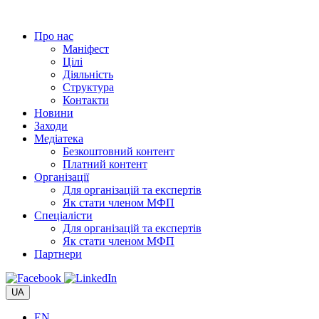
Перейти
до
Про нас
вмісту
Маніфест
Цілі
Діяльність
Структура
Контакти
Новини
Заходи
Медіатека
Безкоштовний контент
Платний контент
Організації
Для організацій та експертів
Як стати членом МФП
Спеціалісти
Для організацій та експертів
Як стати членом МФП
Партнери
UA
EN