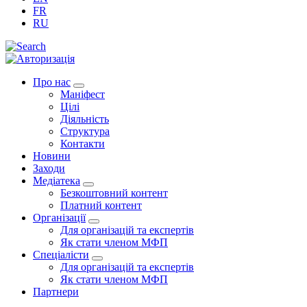
FR
RU
Про нас
Маніфест
Цілі
Діяльність
Структура
Контакти
Новини
Заходи
Медіатека
Безкоштовний контент
Платний контент
Організації
Для організацій та експертів
Як стати членом МФП
Спеціалісти
Для організацій та експертів
Як стати членом МФП
Партнери