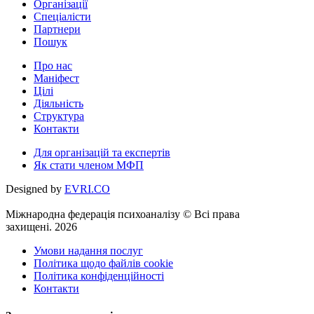
Організації
Спеціалісти
Партнери
Пошук
Про нас
Маніфест
Цілі
Діяльність
Структура
Контакти
Для організацій та експертів
Як стати членом МФП
Designed by
EVRI.CO
Міжнародна федерація психоаналізу © Всі права
захищені. 2026
Умови надання послуг
Політика щодо файлів cookie
Політика конфіденційності
Контакти