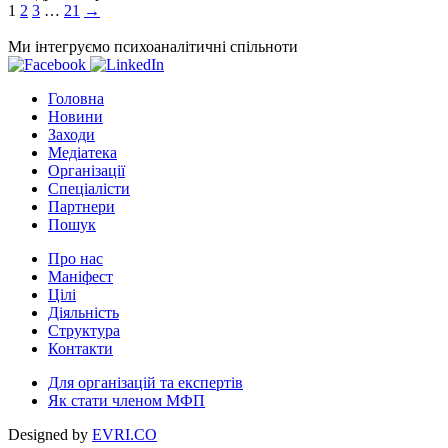
Пагінація
1
2
3
…
21
→
записів
Ми інтегруємо психоаналітичні спільноти
Головна
Новини
Заходи
Медіатека
Організації
Спеціалісти
Партнери
Пошук
Про нас
Маніфест
Цілі
Діяльність
Структура
Контакти
Для організацій та експертів
Як стати членом МФП
Designed by
EVRI.CO