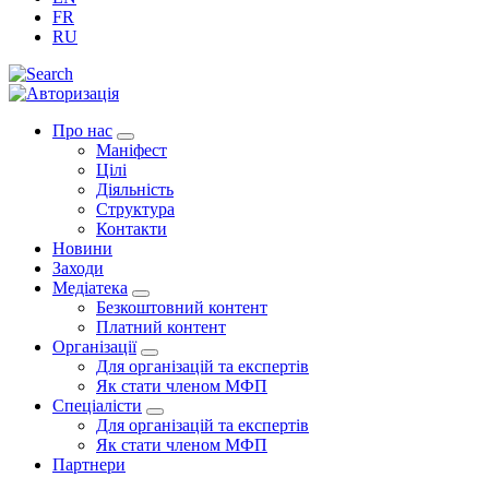
FR
RU
Про нас
Маніфест
Цілі
Діяльність
Структура
Контакти
Новини
Заходи
Медіатека
Безкоштовний контент
Платний контент
Організації
Для організацій та експертів
Як стати членом МФП
Спеціалісти
Для організацій та експертів
Як стати членом МФП
Партнери