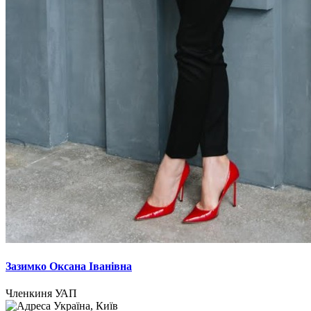
Зазимко Оксана Іванівна
Членкиня УАП
Україна, Київ