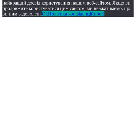
найкращий досвід користування нашим веб-сайтом. Якщо ви
продовжите користуватися цим сайтом, ми вважатимемо, що
ви ним задоволені.
Ok
Політика конфіденційності