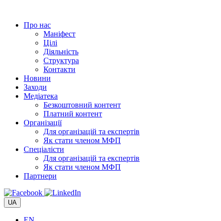
Перейти
до
Про нас
вмісту
Маніфест
Цілі
Діяльність
Структура
Контакти
Новини
Заходи
Медіатека
Безкоштовний контент
Платний контент
Організації
Для організацій та експертів
Як стати членом МФП
Спеціалісти
Для організацій та експертів
Як стати членом МФП
Партнери
UA
EN