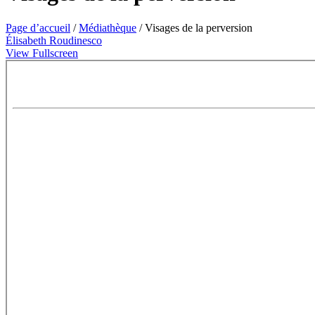
Page d’accueil
/
Médiathèque
/
Visages de la perversion
Élisabeth Roudinesco
View Fullscreen