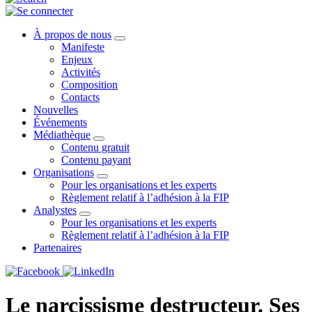
À propos de nous
Manifeste
Enjeux
Activités
Composition
Contacts
Nouvelles
Événements
Médiathèque
Contenu gratuit
Contenu payant
Organisations
Pour les organisations et les experts
Règlement relatif à l’adhésion à la FIP
Analystes
Pour les organisations et les experts
Règlement relatif à l’adhésion à la FIP
Partenaires
Le narcissisme destructeur. Ses