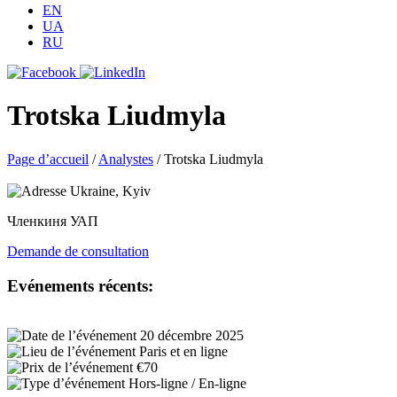
EN
UA
RU
Trotska Liudmyla
Page d’accueil
/
Analystes
/
Trotska Liudmyla
Ukraine, Kyiv
Членкиня УАП
Demande de consultation
Evénements récents:
20 décembre 2025
Paris et en ligne
€70
Hors-ligne / En-ligne