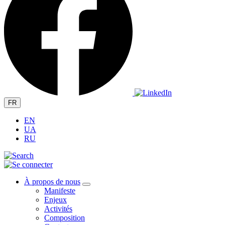
FR
EN
UA
RU
À propos de nous
Manifeste
Enjeux
Activités
Composition