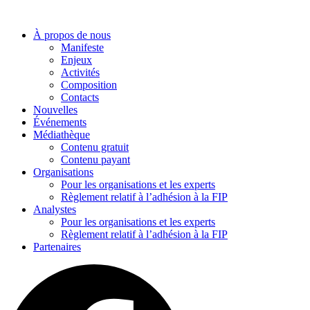
Aller
au
À propos de nous
contenu
Manifeste
Enjeux
Activités
Composition
Contacts
Nouvelles
Événements
Médiathèque
Contenu gratuit
Contenu payant
Organisations
Pour les organisations et les experts
Règlement relatif à l’adhésion à la FIP
Analystes
Pour les organisations et les experts
Règlement relatif à l’adhésion à la FIP
Partenaires