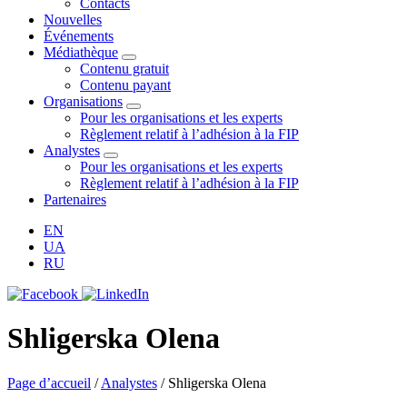
Contacts
Nouvelles
Événements
Médiathèque
Contenu gratuit
Contenu payant
Organisations
Pour les organisations et les experts
Règlement relatif à l’adhésion à la FIP
Analystes
Pour les organisations et les experts
Règlement relatif à l’adhésion à la FIP
Partenaires
EN
UA
RU
Shligerska Olena
Page d’accueil
/
Analystes
/
Shligerska Olena