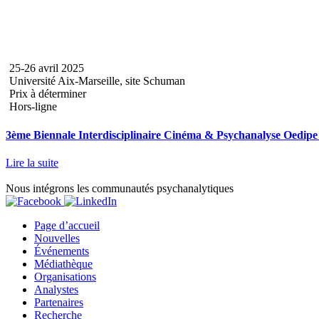
25-26 avril 2025
Université Aix-Marseille, site Schuman
Prix à déterminer
Hors-ligne
3ème Biennale Interdisciplinaire Cinéma & Psychanalyse Oedip
Lire la suite
Nous intégrons les communautés psychanalytiques
Page d’accueil
Nouvelles
Événements
Médiathèque
Organisations
Analystes
Partenaires
Recherche