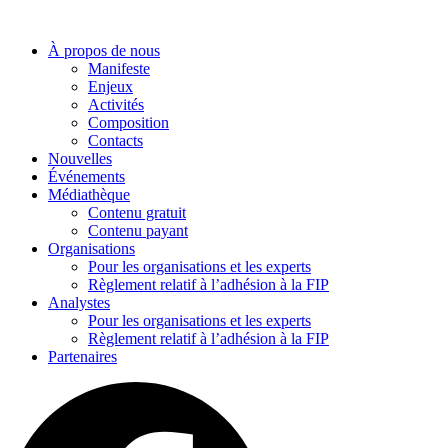
Aller
au
À propos de nous
contenu
Manifeste
Enjeux
Activités
Composition
Contacts
Nouvelles
Événements
Médiathèque
Contenu gratuit
Contenu payant
Organisations
Pour les organisations et les experts
Règlement relatif à l’adhésion à la FIP
Analystes
Pour les organisations et les experts
Règlement relatif à l’adhésion à la FIP
Partenaires