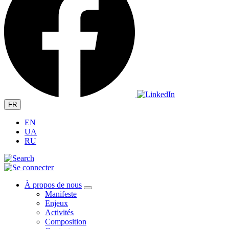
FR
EN
UA
RU
À propos de nous
Manifeste
Enjeux
Activités
Composition