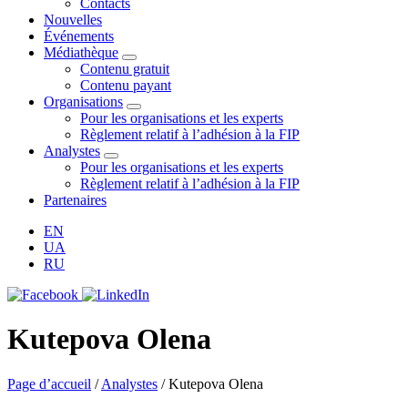
Contacts
Nouvelles
Événements
Médiathèque
Contenu gratuit
Contenu payant
Organisations
Pour les organisations et les experts
Règlement relatif à l’adhésion à la FIP
Analystes
Pour les organisations et les experts
Règlement relatif à l’adhésion à la FIP
Partenaires
EN
UA
RU
Kutepova Olena
Page d’accueil
/
Analystes
/
Kutepova Olena