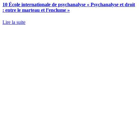
10 École internationale de psychanalyse « Psychanalyse et droit
: entre le marteau et l’enclume »
Lire la suite