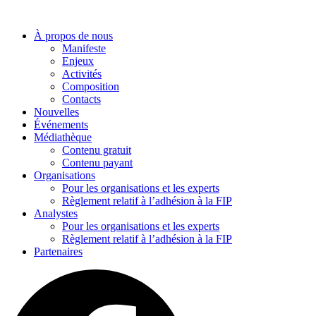
Aller
au
À propos de nous
contenu
Manifeste
Enjeux
Activités
Composition
Contacts
Nouvelles
Événements
Médiathèque
Contenu gratuit
Contenu payant
Organisations
Pour les organisations et les experts
Règlement relatif à l’adhésion à la FIP
Analystes
Pour les organisations et les experts
Règlement relatif à l’adhésion à la FIP
Partenaires