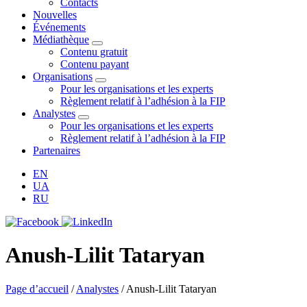
Contacts
Nouvelles
Événements
Médiathèque
Contenu gratuit
Contenu payant
Organisations
Pour les organisations et les experts
Règlement relatif à l’adhésion à la FIP
Analystes
Pour les organisations et les experts
Règlement relatif à l’adhésion à la FIP
Partenaires
EN
UA
RU
Anush-Lilit Tataryan
Page d’accueil
/
Analystes
/
Anush-Lilit Tataryan