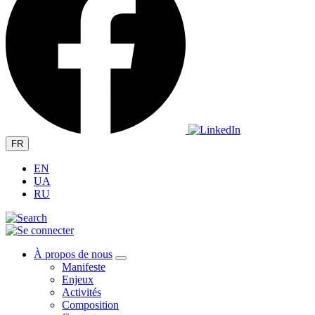
FR
EN
UA
RU
À propos de nous
Manifeste
Enjeux
Activités
Composition