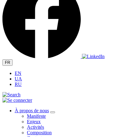
FR
EN
UA
RU
À propos de nous
Manifeste
Enjeux
Activités
Composition