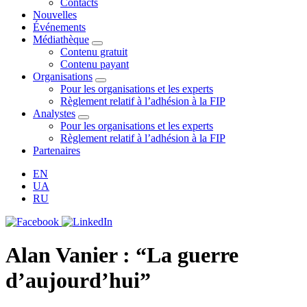
Contacts
Nouvelles
Événements
Médiathèque
Contenu gratuit
Contenu payant
Organisations
Pour les organisations et les experts
Règlement relatif à l’adhésion à la FIP
Analystes
Pour les organisations et les experts
Règlement relatif à l’adhésion à la FIP
Partenaires
EN
UA
RU
Alan Vanier : “La guerre
d’aujourd’hui”