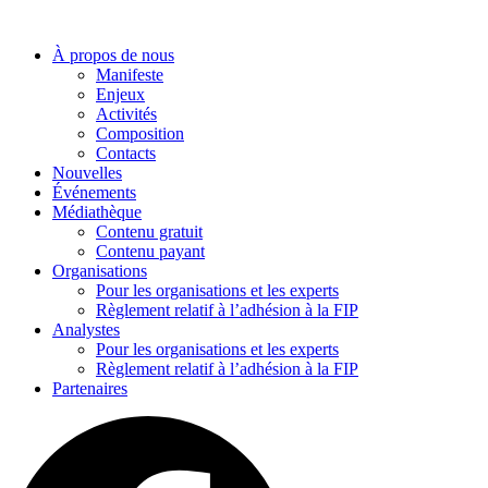
Aller
au
À propos de nous
contenu
Manifeste
Enjeux
Activités
Composition
Contacts
Nouvelles
Événements
Médiathèque
Contenu gratuit
Contenu payant
Organisations
Pour les organisations et les experts
Règlement relatif à l’adhésion à la FIP
Analystes
Pour les organisations et les experts
Règlement relatif à l’adhésion à la FIP
Partenaires