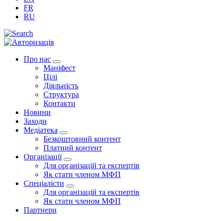
FR
RU
Про нас
Маніфест
Цілі
Діяльність
Структура
Контакти
Новини
Заходи
Медіатека
Безкоштовний контент
Платний контент
Організації
Для організацій та експертів
Як стати членом МФП
Спеціалісти
Для організацій та експертів
Як стати членом МФП
Партнери