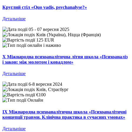
Круглий стіл «Quo vadis, psychanalyse?»
Детальніше
05 - 07 вересня 2025
Київ (Україна), Ніцца (Франція)
125 EUR
онлайн і наживо
Х Міжнародна психоаналітична літня школа «Психоаналіз
і закон: між молотом і ковадлом»
Детальніше
6-8 вересня 2024
Київ, Страсбург
€100
Онлайн
IX Міжнародна психоаналітична школа «Психоаналітичні
концепції травми. Клінічна практика в сучасних умовах»
Детальніше