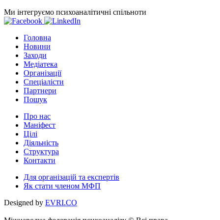
Ми інтегруємо психоаналітичні спільноти
Головна
Новини
Заходи
Медіатека
Організації
Спеціалісти
Партнери
Пошук
Про нас
Маніфест
Цілі
Діяльність
Структура
Контакти
Для організацій та експертів
Як стати членом МФП
Designed by
EVRI.CO