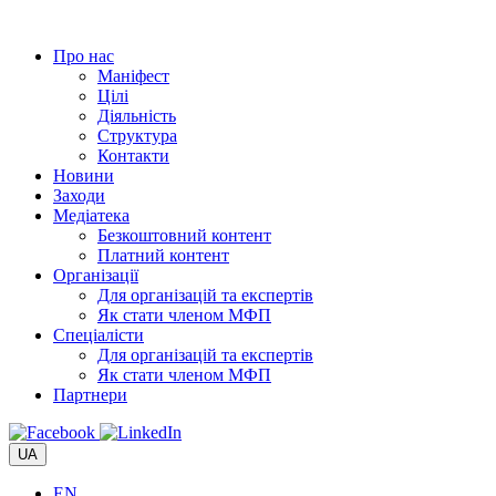
Перейти
до
Про нас
вмісту
Маніфест
Цілі
Діяльність
Структура
Контакти
Новини
Заходи
Медіатека
Безкоштовний контент
Платний контент
Організації
Для організацій та експертів
Як стати членом МФП
Спеціалісти
Для організацій та експертів
Як стати членом МФП
Партнери
UA
EN