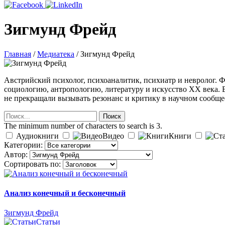
Зигмунд Фрейд
Главная
/
Медиатека
/
Зигмунд Фрейд
Австрийский психолог, психоаналитик, психиатр и невролог. Ф
социологию, антропологию, литературу и искусство XX века. 
не прекращали вызывать резонанс и критику в научном сообщест
Поиск
Поиск
The minimum number of characters to search is 3.
Аудиокниги
Видео
Книги
Категории:
Автор:
Сортировать по:
Анализ конечный и бесконечный
Зигмунд Фрейд
Статьи