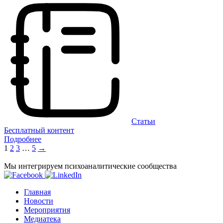
Статьи
Бесплатный контент
Подробнее
Пагинация
1
2
3
…
5
→
записей
Мы интегрируем психоаналитические сообщества
Главная
Новости
Мероприятия
Медиатека