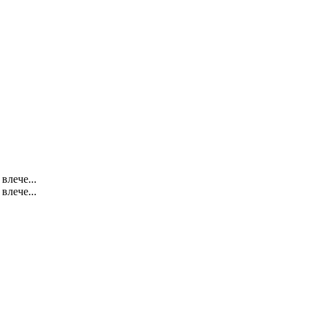
влече...
влече...