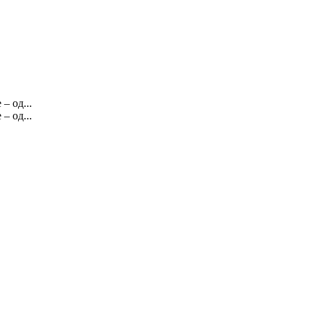
– од...
– од...