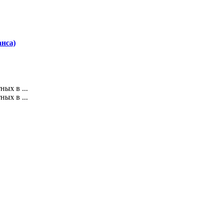
нса)
ых в ...
ых в ...