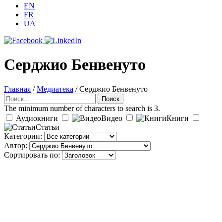
EN
FR
UA
Серджио Бенвенуто
Главная
/
Медиатека
/
Серджио Бенвенуто
Поиск
Поиск
The minimum number of characters to search is 3.
Аудиокниги
Видео
Книги
Статьи
Категории:
Автор:
Сортировать по: