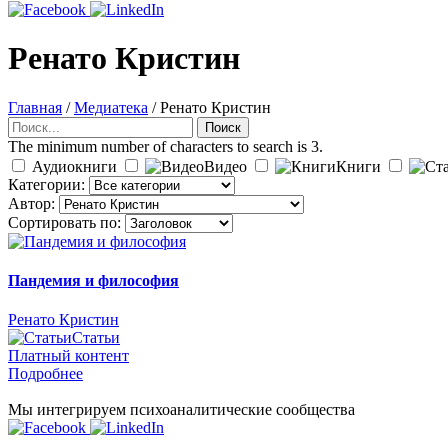
Ренато Кристин
Главная
/
Медиатека
/
Ренато Кристин
Поиск
Поиск
The minimum number of characters to search is 3.
Аудиокниги
Видео
Книги
Категории:
Автор:
Сортировать по:
Пандемия и философия
Ренато Кристин
Статьи
Платный контент
Подробнее
Мы интегрируем психоаналитические сообщества