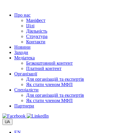
Перейти
до
Про нас
вмісту
Маніфест
Цілі
Діяльність
Структура
Контакти
Новини
Заходи
Медіатека
Безкоштовний контент
Платний контент
Організації
Для організацій та експертів
Як стати членом МФП
Спеціалісти
Для організацій та експертів
Як стати членом МФП
Партнери
UA
EN