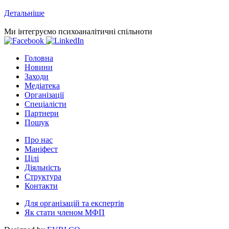
Детальніше
Ми інтегруємо психоаналітичні спільноти
Головна
Новини
Заходи
Медіатека
Організації
Спеціалісти
Партнери
Пошук
Про нас
Маніфест
Цілі
Діяльність
Структура
Контакти
Для організацій та експертів
Як стати членом МФП