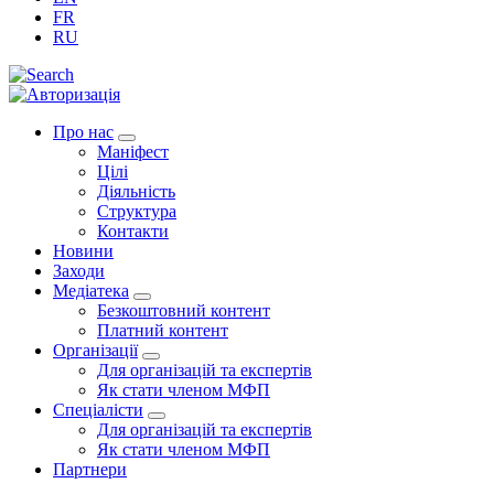
FR
RU
Про нас
Маніфест
Цілі
Діяльність
Структура
Контакти
Новини
Заходи
Медіатека
Безкоштовний контент
Платний контент
Організації
Для організацій та експертів
Як стати членом МФП
Спеціалісти
Для організацій та експертів
Як стати членом МФП
Партнери