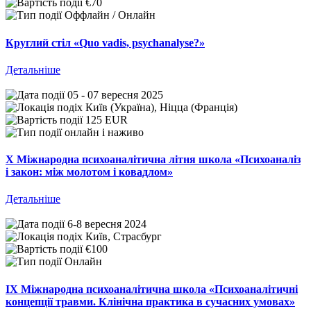
€70
Оффлайн / Онлайн
Круглий стіл «Quo vadis, psychanalyse?»
Детальніше
05 - 07 вересня 2025
Київ (Україна), Ніцца (Франція)
125 EUR
онлайн і наживо
Х Міжнародна психоаналітична літня школа «Психоаналіз
і закон: між молотом і ковадлом»
Детальніше
6-8 вересня 2024
Київ, Страсбург
€100
Онлайн
IX Міжнародна психоаналітична школа «Психоаналітичні
концепції травми. Клінічна практика в сучасних умовах»