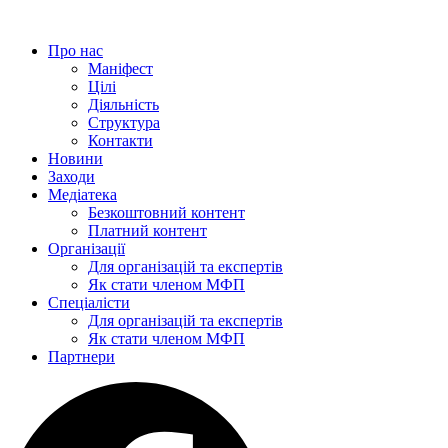
Перейти
до
Про нас
вмісту
Маніфест
Цілі
Діяльність
Структура
Контакти
Новини
Заходи
Медіатека
Безкоштовний контент
Платний контент
Організації
Для організацій та експертів
Як стати членом МФП
Спеціалісти
Для організацій та експертів
Як стати членом МФП
Партнери