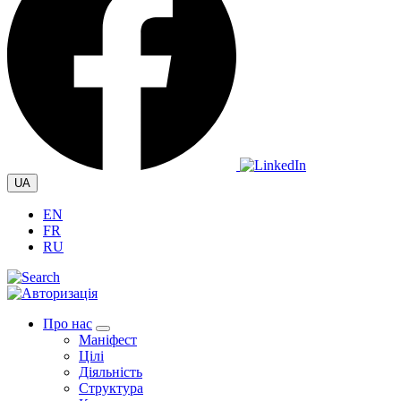
UA
EN
FR
RU
Про нас
Маніфест
Цілі
Діяльність
Структура