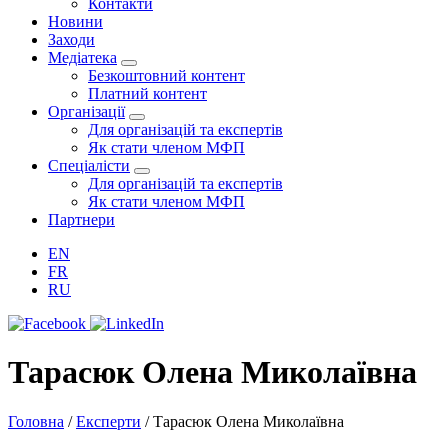
Контакти
Новини
Заходи
Медіатека
Безкоштовний контент
Платний контент
Організації
Для організацій та експертів
Як стати членом МФП
Спеціалісти
Для організацій та експертів
Як стати членом МФП
Партнери
EN
FR
RU
Тарасюк Олена Миколаївна
Головна
/
Експерти
/
Тарасюк Олена Миколаївна