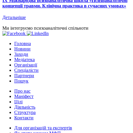
IX Міжнародна психоаналітична школа «Психоаналітичні
концепції травми. Клінічна практика в сучасних умовах»
Детальніше
Ми інтегруємо психоаналітичні спільноти
Головна
Новини
Заходи
Медіатека
Організації
Спеціалісти
Партнери
Пошук
Про нас
Маніфест
Цілі
Діяльність
Структура
Контакти
Для організацій та експертів