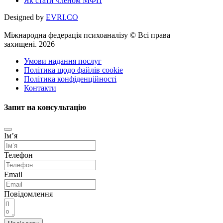
Як стати членом МФП
Designed by
EVRI.CO
Міжнародна федерація психоаналізу © Всі права
захищені. 2026
Умови надання послуг
Політика щодо файлів cookie
Політика конфіденційності
Контакти
Запит на консультацію
Імʼя
Телефон
Email
Повідомлення