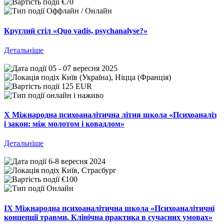
€70
Оффлайн / Онлайн
Круглий стіл «Quo vadis, psychanalyse?»
Детальніше
05 - 07 вересня 2025
Київ (Україна), Ніцца (Франція)
125 EUR
онлайн і наживо
Х Міжнародна психоаналітична літня школа «Психоаналіз
і закон: між молотом і ковадлом»
Детальніше
6-8 вересня 2024
Київ, Страсбург
€100
Онлайн
IX Міжнародна психоаналітична школа «Психоаналітичні
концепції травми. Клінічна практика в сучасних умовах»