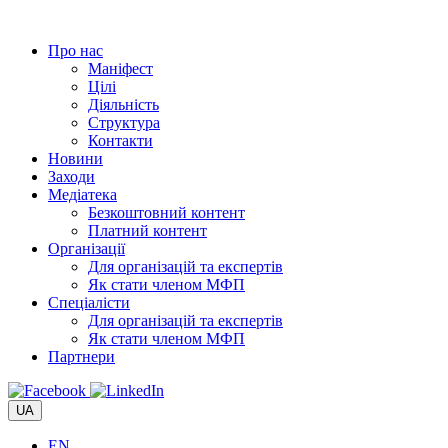
Перейти
до
Про нас
вмісту
Маніфест
Цілі
Діяльність
Структура
Контакти
Новини
Заходи
Медіатека
Безкоштовний контент
Платний контент
Організації
Для організацій та експертів
Як стати членом МФП
Спеціалісти
Для організацій та експертів
Як стати членом МФП
Партнери
UA
EN