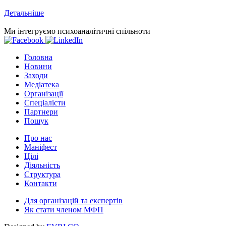
Детальніше
Ми інтегруємо психоаналітичні спільноти
Головна
Новини
Заходи
Медіатека
Організації
Спеціалісти
Партнери
Пошук
Про нас
Маніфест
Цілі
Діяльність
Структура
Контакти
Для організацій та експертів
Як стати членом МФП