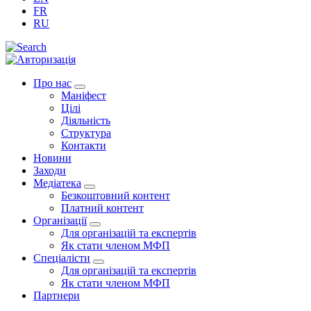
FR
RU
Про нас
Маніфест
Цілі
Діяльність
Структура
Контакти
Новини
Заходи
Медіатека
Безкоштовний контент
Платний контент
Організації
Для організацій та експертів
Як стати членом МФП
Спеціалісти
Для організацій та експертів
Як стати членом МФП
Партнери