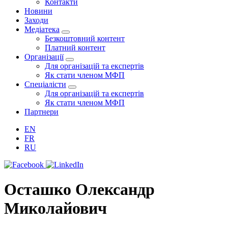
Контакти
Новини
Заходи
Медіатека
Безкоштовний контент
Платний контент
Організації
Для організацій та експертів
Як стати членом МФП
Спеціалісти
Для організацій та експертів
Як стати членом МФП
Партнери
EN
FR
RU
Осташко Олександр
Миколайович