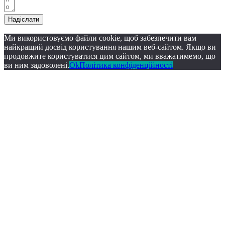
Надіслати
Ми використовуємо файли cookie, щоб забезпечити вам
найкращий досвід користування нашим веб-сайтом. Якщо ви
продовжите користуватися цим сайтом, ми вважатимемо, що
ви ним задоволені.
Ok
Політика конфіденційності