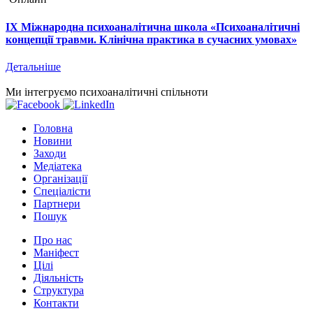
IX Міжнародна психоаналітична школа «Психоаналітичні
концепції травми. Клінічна практика в сучасних умовах»
Детальніше
Ми інтегруємо психоаналітичні спільноти
Головна
Новини
Заходи
Медіатека
Організації
Спеціалісти
Партнери
Пошук
Про нас
Маніфест
Цілі
Діяльність
Структура
Контакти