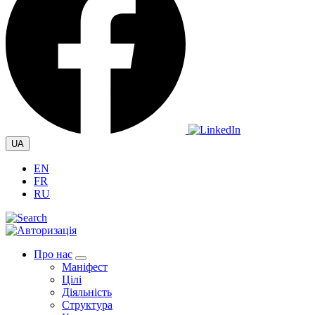
UA
EN
FR
RU
Про нас
Маніфест
Цілі
Діяльність
Структура