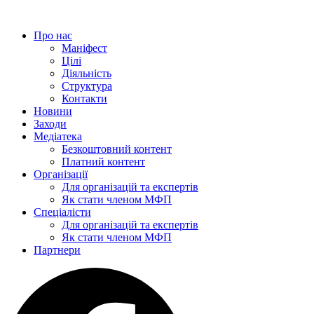
Перейти
до
Про нас
вмісту
Маніфест
Цілі
Діяльність
Структура
Контакти
Новини
Заходи
Медіатека
Безкоштовний контент
Платний контент
Організації
Для організацій та експертів
Як стати членом МФП
Спеціалісти
Для організацій та експертів
Як стати членом МФП
Партнери