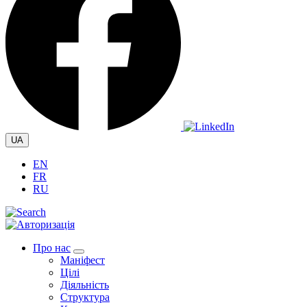
UA
EN
FR
RU
Про нас
Маніфест
Цілі
Діяльність
Структура