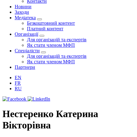
Контакти
Новини
Заходи
Медіатека
Безкоштовний контент
Платний контент
Організації
Для організацій та експертів
Як стати членом МФП
Спеціалісти
Для організацій та експертів
Як стати членом МФП
Партнери
EN
FR
RU
Нестеренко Катерина
Вікторівна