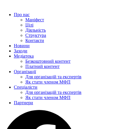
Перейти
до
Про нас
вмісту
Маніфест
Цілі
Діяльність
Структура
Контакти
Новини
Заходи
Медіатека
Безкоштовний контент
Платний контент
Організації
Для організацій та експертів
Як стати членом МФП
Спеціалісти
Для організацій та експертів
Як стати членом МФП
Партнери