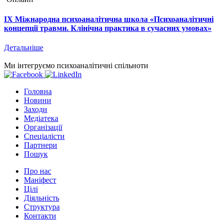
IX Міжнародна психоаналітична школа «Психоаналітичні
концепції травми. Клінічна практика в сучасних умовах»
Детальніше
Ми інтегруємо психоаналітичні спільноти
Головна
Новини
Заходи
Медіатека
Організації
Спеціалісти
Партнери
Пошук
Про нас
Маніфест
Цілі
Діяльність
Структура
Контакти