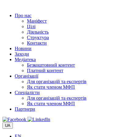
Перейти
до
Про нас
вмісту
Маніфест
Цілі
Діяльність
Структура
Контакти
Новини
Заходи
Медіатека
Безкоштовний контент
Платний контент
Організації
Для організацій та експертів
Як стати членом МФП
Спеціалісти
Для організацій та експертів
Як стати членом МФП
Партнери
UA
EN