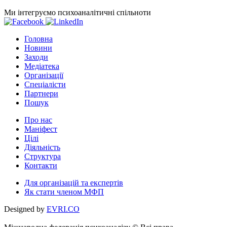
Ми інтегруємо психоаналітичні спільноти
Головна
Новини
Заходи
Медіатека
Організації
Спеціалісти
Партнери
Пошук
Про нас
Маніфест
Цілі
Діяльність
Структура
Контакти
Для організацій та експертів
Як стати членом МФП
Designed by
EVRI.CO