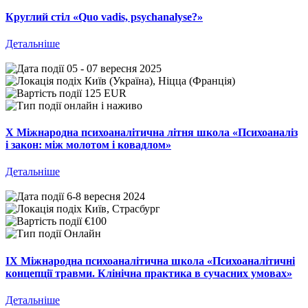
Круглий стіл «Quo vadis, psychanalyse?»
Детальніше
05 - 07 вересня 2025
Київ (Україна), Ніцца (Франція)
125 EUR
онлайн і наживо
Х Міжнародна психоаналітична літня школа «Психоаналіз
і закон: між молотом і ковадлом»
Детальніше
6-8 вересня 2024
Київ, Страсбург
€100
Онлайн
IX Міжнародна психоаналітична школа «Психоаналітичні
концепції травми. Клінічна практика в сучасних умовах»
Детальніше