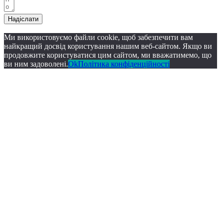
Надіслати
Ми використовуємо файли cookie, щоб забезпечити вам
найкращий досвід користування нашим веб-сайтом. Якщо ви
продовжите користуватися цим сайтом, ми вважатимемо, що
ви ним задоволені.
Ok
Політика конфіденційності