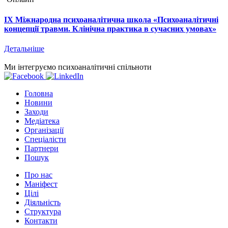
IX Міжнародна психоаналітична школа «Психоаналітичні
концепції травми. Клінічна практика в сучасних умовах»
Детальніше
Ми інтегруємо психоаналітичні спільноти
Головна
Новини
Заходи
Медіатека
Організації
Спеціалісти
Партнери
Пошук
Про нас
Маніфест
Цілі
Діяльність
Структура
Контакти