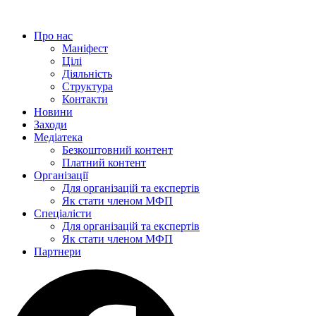
Перейти
до
Про нас
вмісту
Маніфест
Цілі
Діяльність
Структура
Контакти
Новини
Заходи
Медіатека
Безкоштовний контент
Платний контент
Організації
Для організацій та експертів
Як стати членом МФП
Спеціалісти
Для організацій та експертів
Як стати членом МФП
Партнери