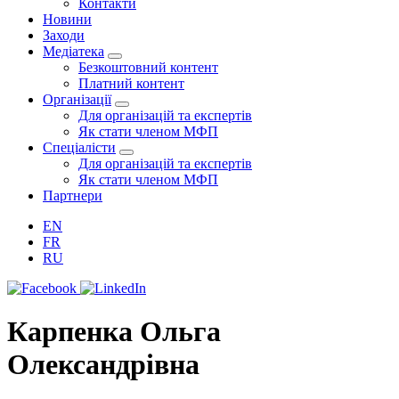
Контакти
Новини
Заходи
Медіатека
Безкоштовний контент
Платний контент
Організації
Для організацій та експертів
Як стати членом МФП
Спеціалісти
Для організацій та експертів
Як стати членом МФП
Партнери
EN
FR
RU
Карпенка Ольга
Олександрівна