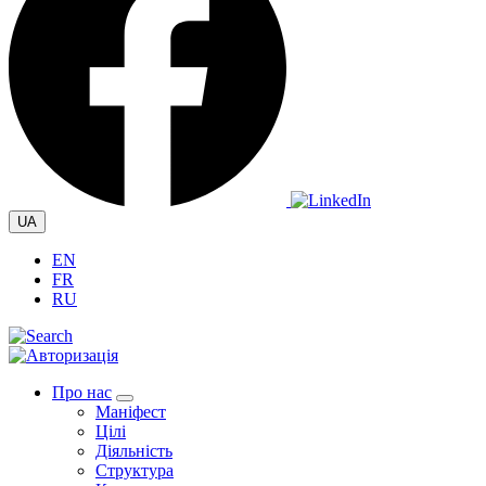
UA
EN
FR
RU
Про нас
Маніфест
Цілі
Діяльність
Структура