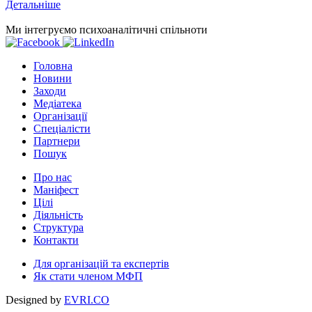
Детальніше
Ми інтегруємо психоаналітичні спільноти
Головна
Новини
Заходи
Медіатека
Організації
Спеціалісти
Партнери
Пошук
Про нас
Маніфест
Цілі
Діяльність
Структура
Контакти
Для організацій та експертів
Як стати членом МФП
Designed by
EVRI.CO