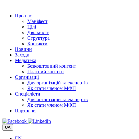
Перейти
до
Про нас
вмісту
Маніфест
Цілі
Діяльність
Структура
Контакти
Новини
Заходи
Медіатека
Безкоштовний контент
Платний контент
Організації
Для організацій та експертів
Як стати членом МФП
Спеціалісти
Для організацій та експертів
Як стати членом МФП
Партнери
UA
EN