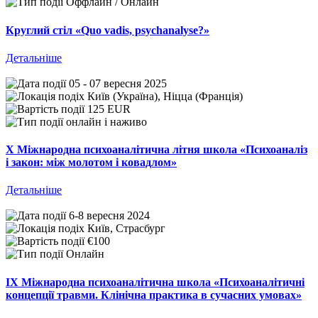
Оффлайн / Онлайн
Круглий стіл «Quo vadis, psychanalyse?»
Детальніше
05 - 07 вересня 2025
Київ (Україна), Ніцца (Франція)
125 EUR
онлайн і наживо
Х Міжнародна психоаналітична літня школа «Психоаналіз
і закон: між молотом і ковадлом»
Детальніше
6-8 вересня 2024
Київ, Страсбург
€100
Онлайн
IX Міжнародна психоаналітична школа «Психоаналітичні
концепції травми. Клінічна практика в сучасних умовах»