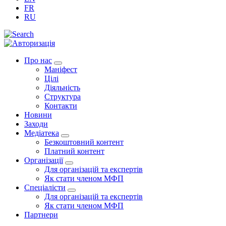
FR
RU
Про нас
Маніфест
Цілі
Діяльність
Структура
Контакти
Новини
Заходи
Медіатека
Безкоштовний контент
Платний контент
Організації
Для організацій та експертів
Як стати членом МФП
Спеціалісти
Для організацій та експертів
Як стати членом МФП
Партнери