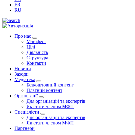
FR
RU
Про нас
Маніфест
Цілі
Діяльність
Структура
Контакти
Новини
Заходи
Медіатека
Безкоштовний контент
Платний контент
Організації
Для організацій та експертів
Як стати членом МФП
Спеціалісти
Для організацій та експертів
Як стати членом МФП
Партнери