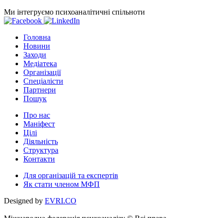
Ми інтегруємо психоаналітичні спільноти
Головна
Новини
Заходи
Медіатека
Організації
Спеціалісти
Партнери
Пошук
Про нас
Маніфест
Цілі
Діяльність
Структура
Контакти
Для організацій та експертів
Як стати членом МФП
Designed by
EVRI.CO