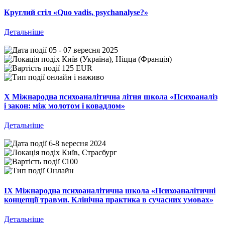
Круглий стіл «Quo vadis, psychanalyse?»
Детальніше
05 - 07 вересня 2025
Київ (Україна), Ніцца (Франція)
125 EUR
онлайн і наживо
Х Міжнародна психоаналітична літня школа «Психоаналіз
і закон: між молотом і ковадлом»
Детальніше
6-8 вересня 2024
Київ, Страсбург
€100
Онлайн
IX Міжнародна психоаналітична школа «Психоаналітичні
концепції травми. Клінічна практика в сучасних умовах»
Детальніше