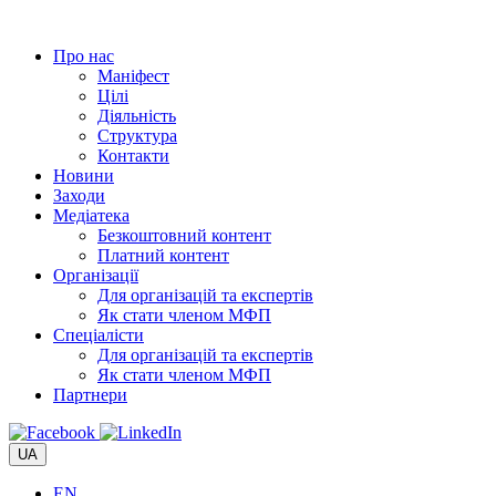
Перейти
до
Про нас
вмісту
Маніфест
Цілі
Діяльність
Структура
Контакти
Новини
Заходи
Медіатека
Безкоштовний контент
Платний контент
Організації
Для організацій та експертів
Як стати членом МФП
Спеціалісти
Для організацій та експертів
Як стати членом МФП
Партнери
UA
EN