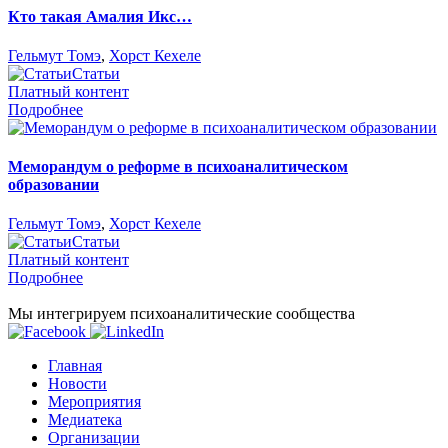
Кто такая Амалия Икс…
Гельмут Томэ
,
Хорст Кехеле
Статьи
Платный контент
Подробнее
Меморандум о реформе в психоаналитическом
образовании
Гельмут Томэ
,
Хорст Кехеле
Статьи
Платный контент
Подробнее
Мы интегрируем психоаналитические сообщества
Главная
Новости
Мероприятия
Медиатека
Организации