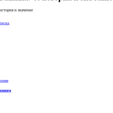
история и значение
писка
.
ояниям