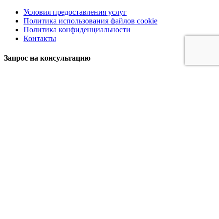
Условия предоставления услуг
Политика использования файлов cookie
Политика конфиденциальности
Контакты
Запрос на консультацию
Имя
Телефон
Email
Сообщение
Отправить
Мы используем файлы cookie, чтобы гарантировать, что мы
даем вам наилучший опыт на нашем сайте. Если вы
продолжите использовать этот сайт, мы будем считать, что вы
им довольны.
Ok
Политика конфиденциальности