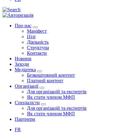
Про нас
Маніфест
Цілі
Діяльність
Структура
Контакти
Новини
Заходи
Медіатека
Безкоштовний контент
Платний контент
Організації
Для організацій та експертів
Як стати членом МФП
Спеціалісти
Для організацій та експертів
Як стати членом МФП
Партнери
FR