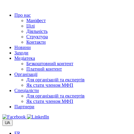
Перейти
до
Про нас
вмісту
Маніфест
Цілі
Діяльність
Структура
Контакти
Новини
Заходи
Медіатека
Безкоштовний контент
Платний контент
Організації
Для організацій та експертів
Як стати членом МФП
Спеціалісти
Для організацій та експертів
Як стати членом МФП
Партнери
UA
FR