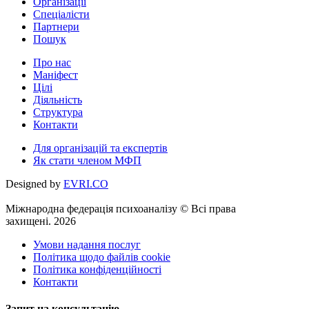
Організації
Спеціалісти
Партнери
Пошук
Про нас
Маніфест
Цілі
Діяльність
Структура
Контакти
Для організацій та експертів
Як стати членом МФП
Designed by
EVRI.CO
Міжнародна федерація психоаналізу © Всі права
захищені. 2026
Умови надання послуг
Політика щодо файлів cookie
Політика конфіденційності
Контакти
Запит на консультацію